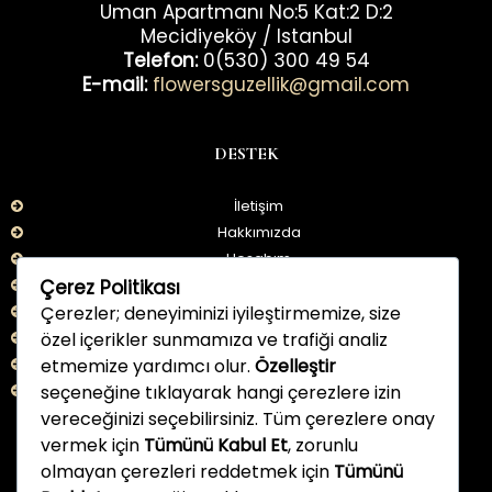
Uman Apartmanı No:5 Kat:2 D:2
Mecidiyeköy / Istanbul
Telefon:
0(530) 300 49 54
E-mail:
flowersguzellik@gmail.com
DESTEK
İletişim
Hakkımızda
Hesabım
Çerez Politikası
İade Bilgileri
Çerezler; deneyiminizi iyileştirmemize, size
Kullanım Şartları
özel içerikler sunmamıza ve trafiği analiz
KVKK
etmemize yardımcı olur.
Özelleştir
Aydınlatma Metni
seçeneğine tıklayarak hangi çerezlere izin
Çerez Politikası
vereceğinizi seçebilirsiniz. Tüm çerezlere onay
vermek için
Tümünü Kabul Et
, zorunlu
BİZİ TAKİP EDİN
olmayan çerezleri reddetmek için
Tümünü