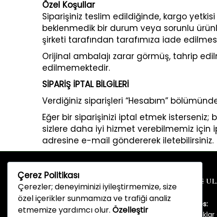
Özel Koşullar
Siparişiniz teslim edildiğinde, kargo yetkisi
beklenmedik bir durum veya sorunlu ürünle 
şirketi tarafından tarafımıza iade edilmesi
Orijinal ambalajı zarar görmüş, tahrip edi
edilmemektedir.
SİPARİŞ İPTAL BİLGİLERİ
Verdiğiniz siparişleri “Hesabım” bölümünde y
Eğer bir siparişinizi iptal etmek isterseniz;
sizlere daha iyi hizmet verebilmemiz içi
adresine e-mail göndererek iletebilirsiniz.
Çerez Politikası
BİZE U
Çerezler; deneyiminizi iyileştirmemize, size
özel içerikler sunmamıza ve trafiği analiz
Adres:
etmemize yardımcı olur.
Özelleştir
Ortaklar