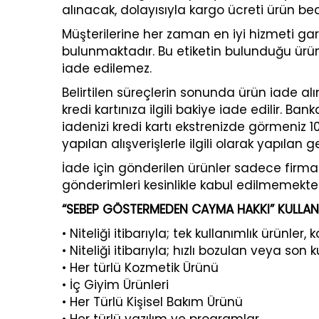
alınacak, dolayısıyla kargo ücreti ürün b
Müşterilerine her zaman en iyi hizmeti ga
bulunmaktadır. Bu etiketin bulunduğu ürü
iade edilemez.
Belirtilen süreçlerin sonunda ürün iade alı
kredi kartınıza ilgili bakiye iade edilir. B
iadenizi kredi kartı ekstrenizde görmeniz 1
yapılan alışverişlerle ilgili olarak yapıla
İade için gönderilen ürünler sadece firma
gönderimleri kesinlikle kabul edilmemektedir
“SEBEP GÖSTERMEDEN CAYMA HAKKI” KULLA
• Niteliği itibarıyla; tek kullanımlık ürünle
• Niteliği itibarıyla; hızlı bozulan veya so
• Her türlü Kozmetik Ürünü
• İç Giyim Ürünleri
• Her Türlü Kişisel Bakım Ürünü