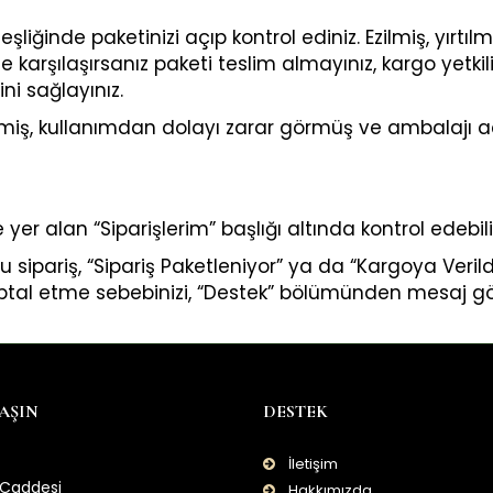
 eşliğinde paketinizi açıp kontrol ediniz. Ezilmiş, yırtı
karşılaşırsanız paketi teslim almayınız, kargo yetki
ni sağlayınız.
lmiş, kullanımdan dolayı zarar görmüş ve ambalajı açı
er alan “Siparişlerim” başlığı altında kontrol edebilir
 bu sipariş, “Sipariş Paketleniyor” ya da “Kargoya Veril
n iptal etme sebebinizi, “Destek” bölümünden mesaj 
LAŞIN
DESTEK
İletişim
 Caddesi
Hakkımızda