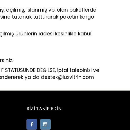
lmış, açılmış, ıslanmış vb. olan paketlerde
lisine tutanak tutturarak paketin kargo
lmış ürünlerin iadesi kesinlikle kabul
siniz.
di” STATÜSÜNDE DEĞİLSE, iptal talebinizi ve
göndererek ya da destek@luxvitrin.com
BİZİ TAKİP EDİN