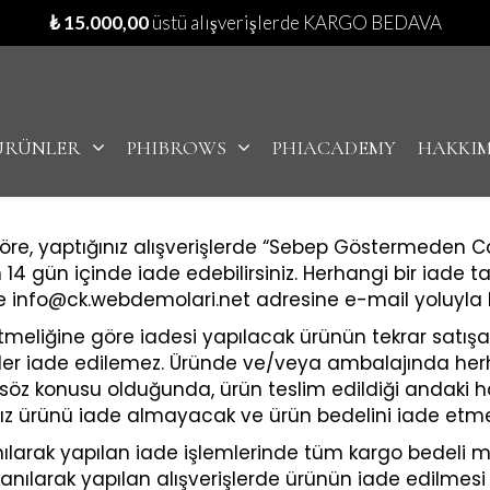
₺
15.000,00
üstü alışverişlerde KARGO BEDAVA
ÜRÜNLER
PHIBROWS
PHIACADEMY
HAKKI
öre, yaptığınız alışverişlerde “Sebep Göstermeden 
n 14 gün içinde iade edebilirsiniz. Herhangi bir iade
ikle info@ck.webdemolari.net adresine e-mail yoluyla
ine göre iadesi yapılacak ürünün tekrar satışa sunul
ler iade edilemez. Üründe ve/veya ambalajında herhan
er söz konusu olduğunda, ürün teslim edildiği andaki 
ız ürünü iade almayacak ve ürün bedelini iade etme
rak yapılan iade işlemlerinde tüm kargo bedeli müş
nılarak yapılan alışverişlerde ürünün iade edilme