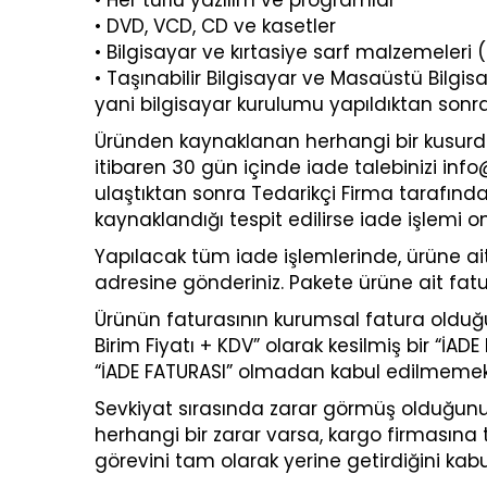
• Her türlü yazılım ve programlar
• DVD, VCD, CD ve kasetler
• Bilgisayar ve kırtasiye sarf malzemeleri (t
• Taşınabilir Bilgisayar ve Masaüstü Bilgis
yani bilgisayar kurulumu yapıldıktan sonr
Üründen kaynaklanan herhangi bir kusurda
itibaren 30 gün içinde iade talebinizi in
ulaştıktan sonra Tedarikçi Firma tarafın
kaynaklandığı tespit edilirse iade işlemi
Yapılacak tüm iade işlemlerinde, ürüne ait
adresine gönderiniz. Pakete ürüne ait fat
Ürünün faturasının kurumsal fatura olduğ
Birim Fiyatı + KDV” olarak kesilmiş bir “İ
“İADE FATURASI” olmadan kabul edilmemek
Sevkiyat sırasında zarar görmüş olduğunu 
herhangi bir zarar varsa, kargo firmasına 
görevini tam olarak yerine getirdiğini kabu