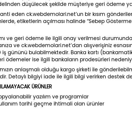
edelinden düşülecek şekilde müşteriye geri ödeme yap
ranti eden ck.webdemolari.net’un bir kısım gönderiler
nlerde, etiketlerin açılması halinde “Sebep Göster
mı ve geri ödeme ile ilgili onay verilmesi durumunda 1
ankanıza ve ck.webdemolari.net’dan alışverişiniz esnası
0 iş gününü bulabilmektedir. Banka kartı (bankamatik 
n geri ödemeler ise ilgili bankaların prodesürleri nede
mızın anlaşmalı olduğu kargo şirketi ile gönderilebi
. Detaylı bilgiyi iade ile ilgili bilgi verirken destek 
NILAMAYACAK ÜRÜNLER
r, kopyalanabilir yazılım ve programlar
n kullanım tarihi geçme ihtimali olan ürünler