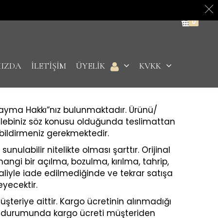
0
MIZDA
İLETİŞİM
ÜYELİK
KVKK
Cayma Hakkı”nız bulunmaktadır. Ürünü/
 talebiniz söz konusu olduğunda teslimattan
 bildirmeniz gerekmektedir.
abilir nitelikte olması şarttır. Orijinal
gi bir açılma, bozulma, kırılma, tahrip,
haliyle iade edilmediğinde ve tekrar satışa
yecektir.
teriye aittir. Kargo ücretinin alınmadığı
si durumunda kargo ücreti müşteriden