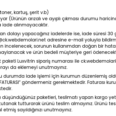
oner, kartuş, şerit v.b)
ayar (Ürünün arızalı ve ayıplı çıkması durumu haricind
a iade alınmayacaktır.
n dolayı yapacağınız iadelerde ise, iade süresi 3
fo@ck.webdemolari.net adresine e-mail yoluyla bildir
dan incelenecek, sorunun kullanımdan doğan bir hat
 onaylanacak ve ürün bedeli müşteriye geri ödenecekti
 paketi Luxvitrin sipariş numarası ile ck.webdemolar
urayı da eklemeyi unutmayınız.
u durumda iade işlemi için kurumun düzenlemiş oldu
ADE FATURASI” göndermeniz gerekmektedir. Faturası kur
tedir.
düşündüğünüz paketleri, teslimatı yapan kargo yetki
tutanak tutturarak ürünü teslim almayınız. Ürünü tes
l etmiş sayıldığınızı unutmayınız.