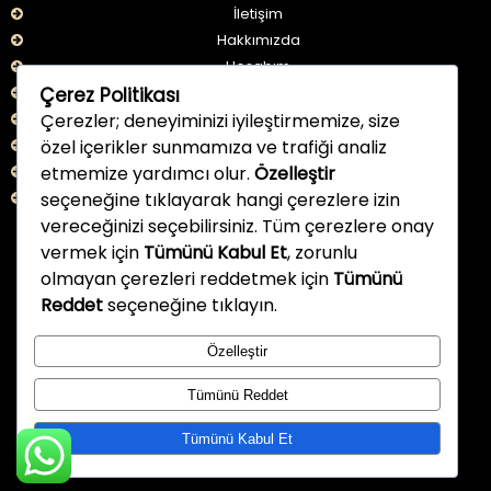
İletişim
Hakkımızda
Hesabım
Çerez Politikası
İade Bilgileri
Çerezler; deneyiminizi iyileştirmemize, size
Kullanım Şartları
özel içerikler sunmamıza ve trafiği analiz
KVKK
etmemize yardımcı olur.
Özelleştir
Aydınlatma Metni
seçeneğine tıklayarak hangi çerezlere izin
Çerez Politikası
vereceğinizi seçebilirsiniz. Tüm çerezlere onay
vermek için
Tümünü Kabul Et
, zorunlu
BİZİ TAKİP EDİN
olmayan çerezleri reddetmek için
Tümünü
Reddet
seçeneğine tıklayın.
Özelleştir
developed by DERiN15
Tümünü Reddet
Tümünü Kabul Et