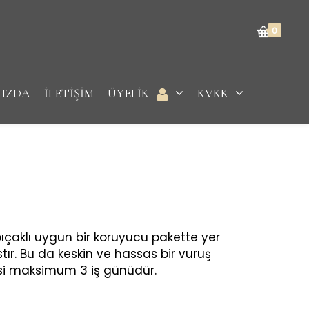
0
MIZDA
İLETİŞİM
ÜYELİK
KVKK
ıçaklı uygun bir koruyucu pakette yer
ır. Bu da keskin ve hassas bir vuruş
resi maksimum 3 iş günüdür.