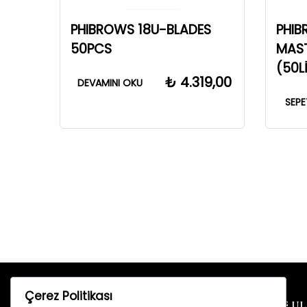
PHIBROWS 18U-BLADES
PHI
50PCS
MAST
(50L
₺
4.319,00
DEVAMINI OKU
SEPE
Çerez Politikası
BİZE U