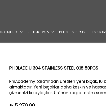
ÜRÜNLER
PHIBROWS
PHIACADEMY
HAKKI
PHIBLADE U 304 STAINLESS STEEL 0.18 50PCS
PhiAcademy tarafından üretilen yeni bıçak, 10 b
almaktadır. Yeni bıçaklar daha keskin ve hassast
çizmenizi kolaylaştırır. Ürünün kargo teslim sü
₺
5.270,00