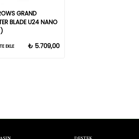
BROWS GRAND
ER BLADE U24 NANO
İ)
₺
5.709,00
TE EKLE
LAŞIN
DESTEK