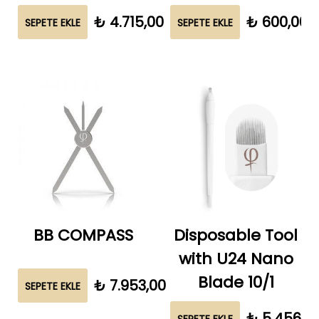
₺
4.715,00
₺
600,00
SEPETE EKLE
SEPETE EKLE
BB COMPASS
Disposable Tool
with U24 Nano
Blade 10/1
₺
7.953,00
SEPETE EKLE
₺
5.456,0