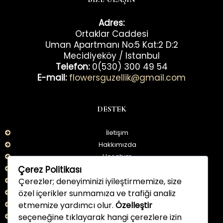
Adres:
Ortaklar Caddesi
Uman Apartmanı No:5 Kat:2 D:2
Mecidiyeköy / Istanbul
Telefon:
0(530) 300 49 54
E-mail:
flowersguzellik@gmail.com
DESTEK
İletişim
Hakkımızda
Hesabım
Çerez Politikası
İade Bilgileri
Çerezler; deneyiminizi iyileştirmemize, size
Kullanım Şartları
özel içerikler sunmamıza ve trafiği analiz
KVKK
etmemize yardımcı olur.
Özelleştir
Aydınlatma Metni
seçeneğine tıklayarak hangi çerezlere izin
Çerez Politikası